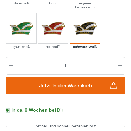
blau-weiß
bunt
eigener
Farbwunsch
grün-weiß
rot-weiß
schwarz-weiß
grün-weiß
rot-weiß
schwarz-weiß
Pr
Jetzt in den Warenkorb
In ca. 8 Wochen bei Dir
Sicher und schnell bezahlen mit