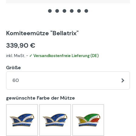
Komiteemütze "Bellatrix"
339,90 €
inkl. MwSt. -
✓ Versandkostenfreie Lieferung (DE)
Größe
60
auswählen
gewünschte Farbe der Mütze
blau-weiß
bunt
eigener Farbwunsch