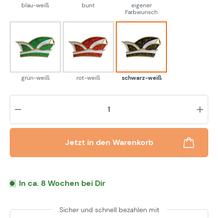
blau-weiß
bunt
eigener
Farbwunsch
grün-weiß
rot-weiß
schwarz-weiß
grün-weiß
rot-weiß
schwarz-weiß
Pr
Jetzt in den Warenkorb
In ca. 8 Wochen bei Dir
Sicher und schnell bezahlen mit