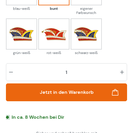
blau-weiß
bunt
eigener
Farbwunsch
grün-weiß
rot-weiß
schwarz-weiß
grün-weiß
rot-weiß
schwarz-weiß
Pr
Jetzt in den Warenkorb
In ca. 8 Wochen bei Dir