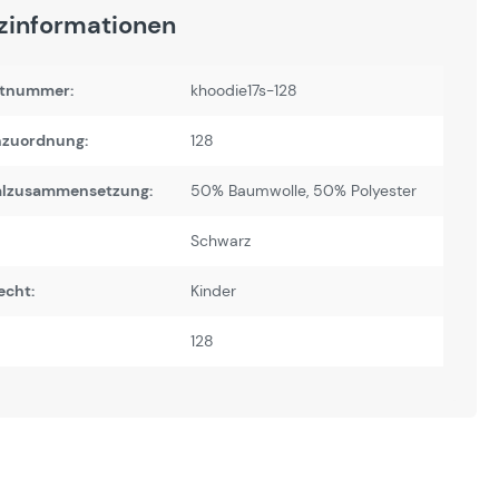
zinformationen
tnummer:
khoodie17s-128
zuordnung:
128
alzusammensetzung:
50% Baumwolle, 50% Polyester
Schwarz
echt:
Kinder
128