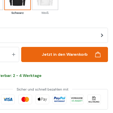
Schwarz
Weiß
Produkt Anzahl: Gib den gewünsch
Jetzt in den Warenkorb
eferbar: 2 - 4 Werktage
Sicher und schnell bezahlen mit