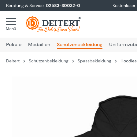
Beratung & Service:
02583-30032-0
Kostenloser
springen
Zur Hauptnavigation springen
Pokale
Medaillen
Schützenbekleidung
Uniformzub
Deitert
Schützenbekleidung
Spassbekleidung
Hoodies 
Bildergalerie überspringen