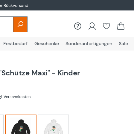
er Rückversand
Festbedarf
Geschenke
Sonderanfertigungen
Sale
"Schütze Maxi" - Kinder
€
zgl. Versandkosten
hlen
Schwarz
Weiß