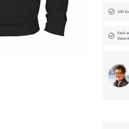
24h E
Kauf 
Raten