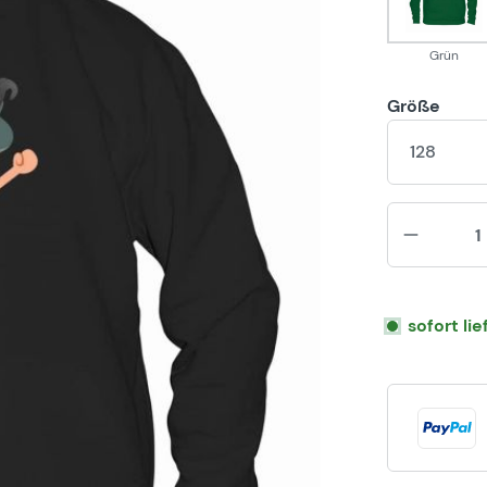
Grün
Größe
128
sofort li