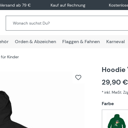
 Versand ab 79 €
Kauf auf Rechnung
Kostenlos
ehör
Orden & Abzeichen
Flaggen & Fahnen
Karneval
für Kinder
Hoodie 
29,90 
* inkl. MwSt. Z
auswä
Farbe
Grün