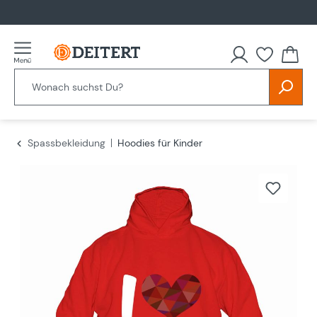
alt springen
Spassbekleidung
Hoodies für Kinder
Bildergalerie überspringen