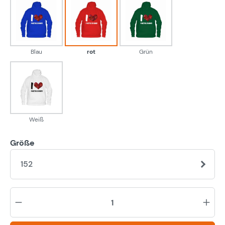
Blau
rot
Grün
Blau
rot
Grün
Weiß
Weiß
Größe
152
Pr