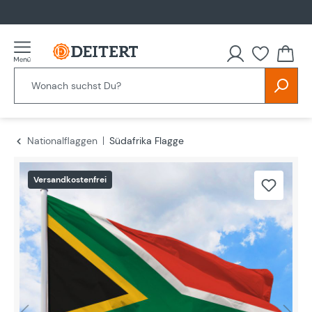
alt springen
Nationalflaggen
Südafrika Flagge
Bildergalerie überspringen
Versandkostenfrei