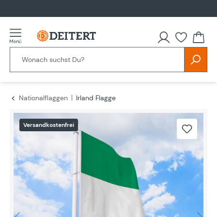
alt springen
Nationalflaggen
Irland Flagge
Bildergalerie überspringen
Versandkostenfrei