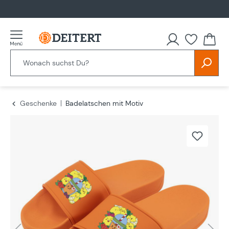
alt springen
Geschenke
Badelatschen mit Motiv
Bildergalerie überspringen