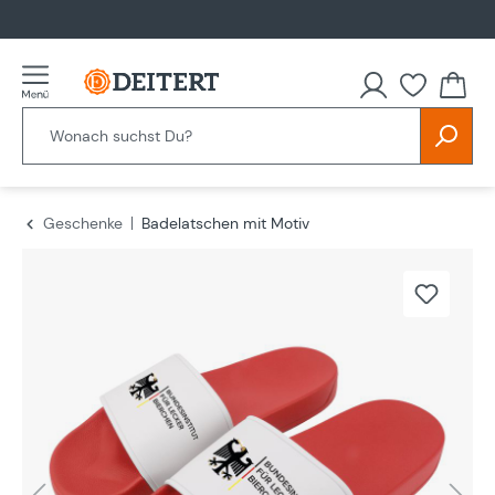
alt springen
Geschenke
Badelatschen mit Motiv
Bildergalerie überspringen