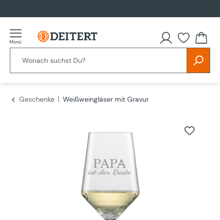
alt springen
Geschenke
Weißweingläser mit Gravur
Bildergalerie überspringen