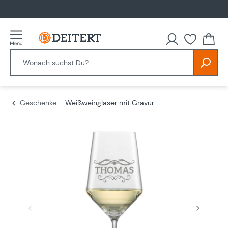
alt springen
Du hast
Geschenke
Weißweingläser mit Gravur