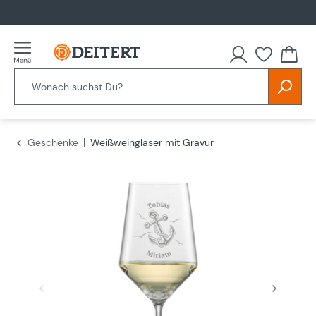
alt springen
Du hast
Geschenke
Weißweingläser mit Gravur