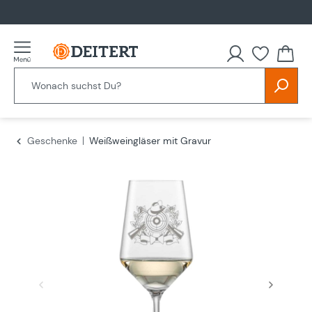
alt springen
Du hast
Geschenke
Weißweingläser mit Gravur