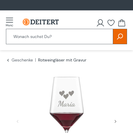
alt springen
Du hast
Geschenke
Rotweingläser mit Gravur