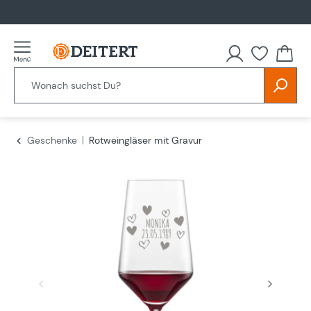
alt springen
Du hast
Geschenke
Rotweingläser mit Gravur