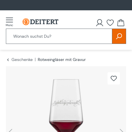
alt springen
Geschenke
Rotweingläser mit Gravur
Bildergalerie überspringen