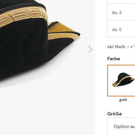
Bis
4
Ab
5
inkl. MwSt. -
✓ 
auswä
Farbe
gold
gold
Größe
Option a