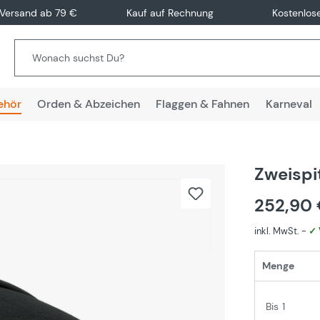
 Versand ab 79 €
Kauf auf Rechnung
Kostenlos
ehör
Orden & Abzeichen
Flaggen & Fahnen
Karneval
Zweispi
252,90
inkl. MwSt. -
✓ 
Menge
Bis
1