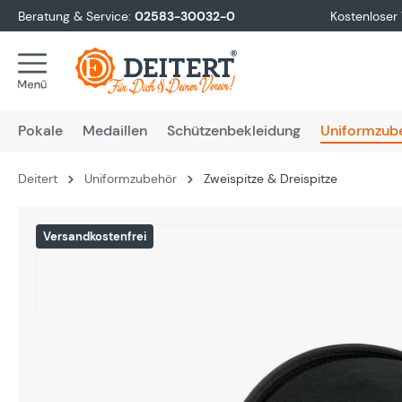
Beratung & Service:
02583-30032-0
Kostenloser
springen
Zur Hauptnavigation springen
Pokale
Medaillen
Schützenbekleidung
Uniformzub
Deitert
Uniformzubehör
Zweispitze & Dreispitze
Bildergalerie überspringen
Versandkostenfrei