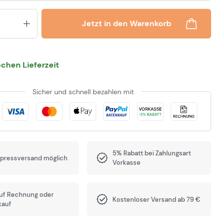
Produkt Anzahl: Gib den gewünsch
Jetzt in den Warenkorb
chen Lieferzeit
Sicher und schnell bezahlen mit
5% Rabatt bei Zahlungsart
xpressversand möglich
Vorkasse
auf Rechnung oder
Kostenloser Versand ab 79 €
kauf