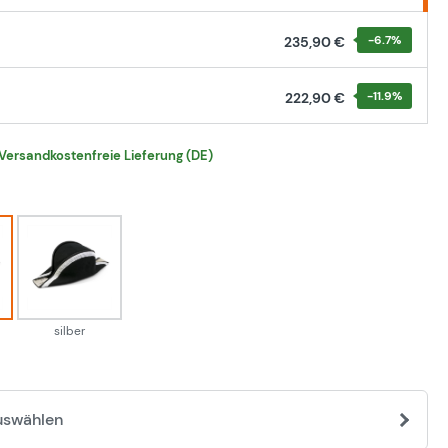
-6.7
%
235,90 €
-11.9
%
222,90 €
Versandkostenfreie Lieferung (DE)
hlen
silber
silber
uswählen