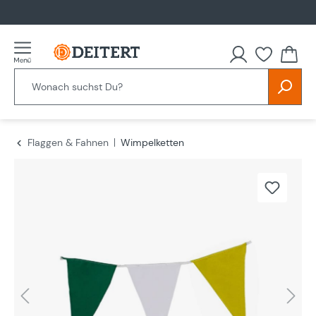
alt springen
Flaggen & Fahnen
Wimpelketten
Bildergalerie überspringen