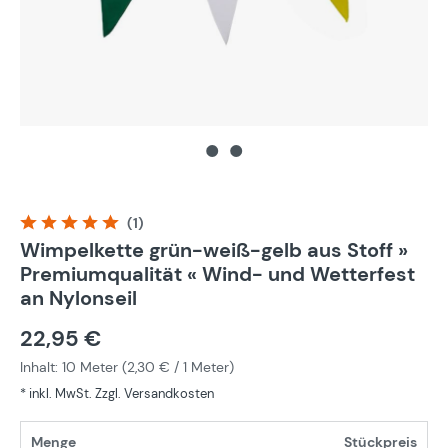
(1)
Durchschnittliche Bewertung von 5 von 5 Sternen
Wimpelkette grün-weiß-gelb aus Stoff »
Premiumqualität « Wind- und Wetterfest
an Nylonseil
22,95 €
Inhalt:
10 Meter
(
2,30 €
/ 1 Meter)
* inkl. MwSt. Zzgl. Versandkosten
Menge
Stückpreis