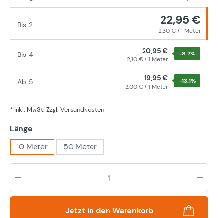
22,95 €
Bis
2
2,30 € / 1 Meter
20,95 €
-8.7
%
Bis
4
2,10 € / 1 Meter
19,95 €
-13.1
%
Ab
5
2,00 € / 1 Meter
* inkl. MwSt. Zzgl. Versandkosten
auswählen
Länge
10 Meter
50 Meter
Pr
Jetzt in den Warenkorb