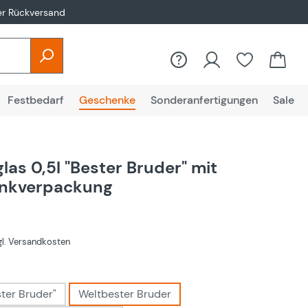
er Rückversand
Festbedarf
Geschenke
Sonderanfertigungen
Sale
las 0,5l "Bester Bruder" mit
nkverpackung
€
zgl. Versandkosten
hlen
ster Bruder"
Weltbester Bruder