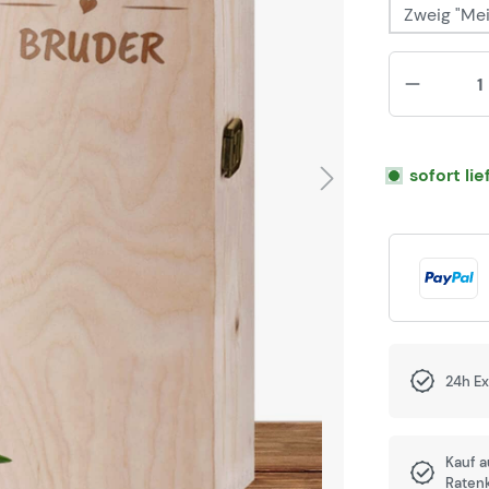
Zweig "Mei
sofort li
24h E
Kauf 
Raten