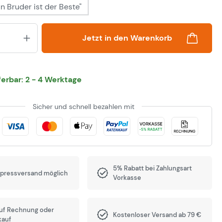
n Bruder ist der Beste"
Produkt Anzahl: Gib den gewünsch
Jetzt in den Warenkorb
eferbar: 2 - 4 Werktage
Sicher und schnell bezahlen mit
5% Rabatt bei Zahlungsart
xpressversand möglich
Vorkasse
auf Rechnung oder
Kostenloser Versand ab 79 €
kauf