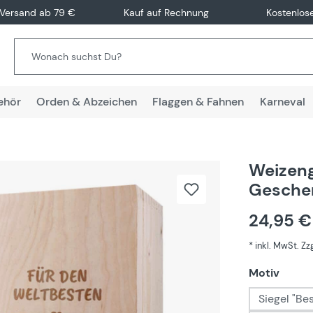
 Versand ab 79 €
Kauf auf Rechnung
Kostenlos
ehör
Orden & Abzeichen
Flaggen & Fahnen
Karneval
Weizeng
Gesche
24,95 
* inkl. MwSt. Z
auswä
Motiv
Siegel "Be