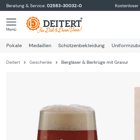
Beratung & Service:
02583-30032-0
Kostenloser
springen
Zur Hauptnavigation springen
Pokale
Medaillen
Schützenbekleidung
Uniformzub
Deitert
Geschenke
Biergläser & Bierkrüge mit Gravur
Bildergalerie überspringen