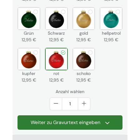
Grün
Schwarz
gold
hellpetrol
12,95 €
12,95 €
12,95 €
12,95 €
kupfer
rot
schoko
12,95 €
12,95 €
12,95 €
Anzahl wählen
Weiter zu Gravurtext eingeben