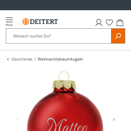
alt springen
Du hast
Geschenke
Weihnachtsbaumkugeln