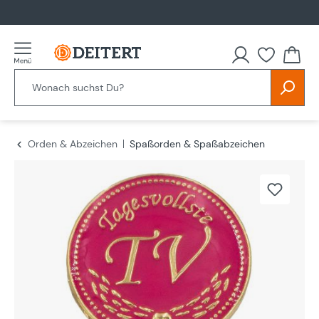
alt springen
Orden & Abzeichen
Spaßorden & Spaßabzeichen
Bildergalerie überspringen