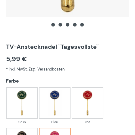
TV-Anstecknadel "Tagesvollste"
5,99 €
* inkl. MwSt. Zzgl. Versandkosten
auswählen
Farbe
Grün
Blau
rot
Grün
Blau
rot