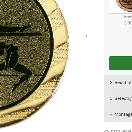
bro
0,9
2. Beschri
3. Befesti
4. Montag