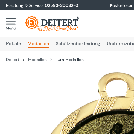
Beratung & Service:
02583-30032-0
Kostenloser
springen
Zur Hauptnavigation springen
Pokale
Medaillen
Schützenbekleidung
Uniformzub
Deitert
Medaillen
Turn Medaillen