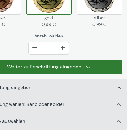
nze
gold
silber
9 €
0,99 €
0,99 €
Anzahl wählen
Weiter zu Beschriftung eingeben
ftung eingeben
gung wählen: Band oder Kordel
e auswählen