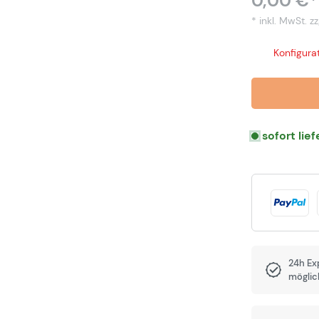
0,00 €*
* inkl. MwSt.
zz
Konfigurat
sofort lie
24h Ex
möglic