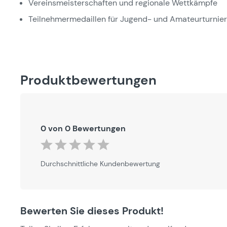
Vereinsmeisterschaften und regionale Wettkämpfe
Teilnehmermedaillen für Jugend- und Amateurturnie
Produktbewertungen
0 von 0 Bewertungen
Durchschnittliche Bewertung von 0 von 5 Sternen
Durchschnittliche Kundenbewertung
Bewerten Sie dieses Produkt!