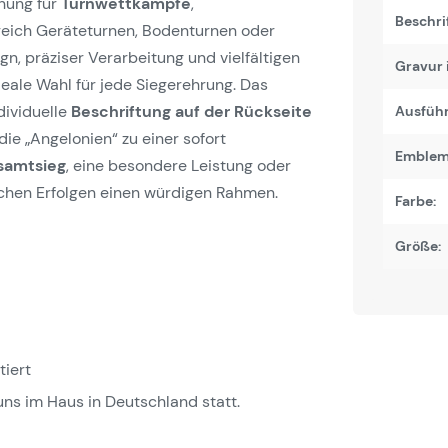
hnung für
Turnwettkämpfe
,
Beschri
reich Geräteturnen, Bodenturnen oder
, präziser Verarbeitung und vielfältigen
Gravur 
deale Wahl für jede Siegerehrung. Das
dividuelle
Beschriftung auf der Rückseite
Ausfüh
e „Angelonien“ zu einer sofort
Emblem
samtsieg
, eine besondere Leistung oder
lichen Erfolgen einen würdigen Rahmen.
Farbe:
Größe:
tiert
uns im Haus in Deutschland statt.