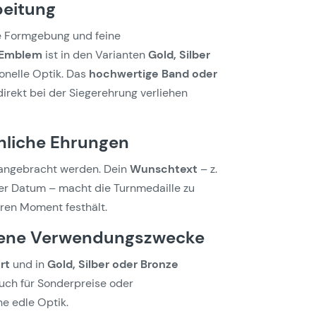
beitung
de Formgebung und feine
Emblem
ist in den Varianten
Gold, Silber
ionelle Optik. Das
hochwertige Band oder
direkt bei der Siegerehrung verliehen
önliche Ehrungen
angebracht werden. Dein
Wunschtext
– z.
er Datum – macht die Turnmedaille zu
ren Moment festhält.
edene Verwendungszwecke
rt
und in
Gold, Silber oder Bronze
uch für Sonderpreise oder
e edle Optik.