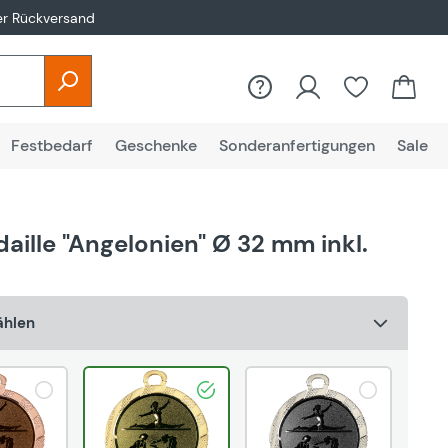
er Rückversand
Du hast 0
Festbedarf
Geschenke
Sonderanfertigungen
Sale
ille "Angelonien" Ø 32 mm inkl.
ählen