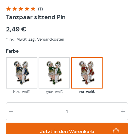
(1)
Durchschnittliche Bewertung von 5 von 5 Sternen
Tanzpaar sitzend Pin
2,49 €
* inkl. MwSt. Zzgl. Versandkosten
auswählen
Farbe
blau-weiß
grün-weiß
rot-weiß
blau-weiß
grün-weiß
rot-weiß
Pr
Jetzt in den Warenkorb