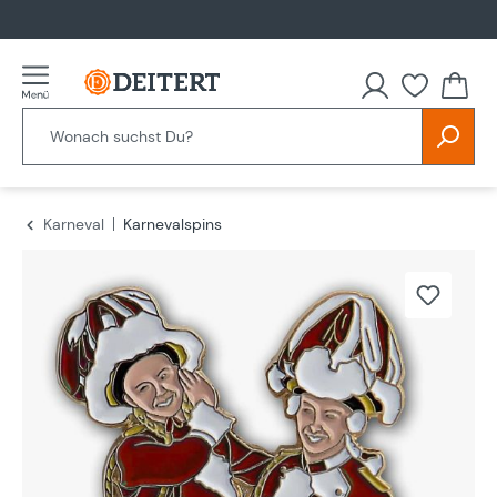
alt springen
Karneval
Karnevalspins
Bildergalerie überspringen