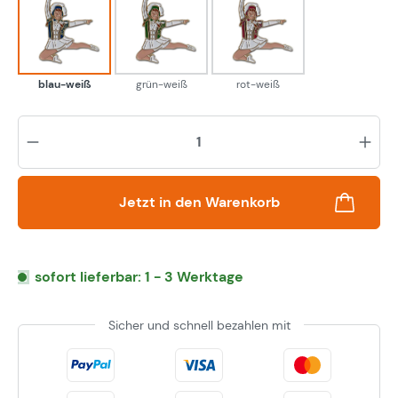
blau-weiß
grün-weiß
rot-weiß
blau-weiß
grün-weiß
rot-weiß
Pr
Jetzt in den Warenkorb
sofort lieferbar: 1 - 3 Werktage
Sicher und schnell bezahlen mit