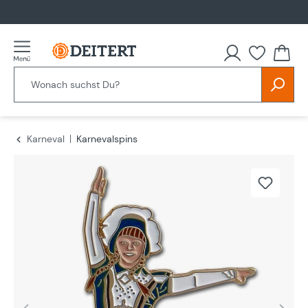
alt springen
Karneval
Karnevalspins
Bildergalerie überspringen