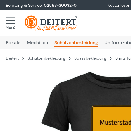
Beratung & Service:
02583-30032-0
Kostenloser
springen
Zur Hauptnavigation springen
Pokale
Medaillen
Schützenbekleidung
Uniformzub
Deitert
Schützenbekleidung
Spassbekleidung
Shirts 