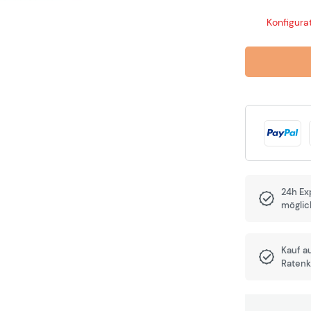
Konfigurat
24h Ex
möglic
Kauf a
Ratenk