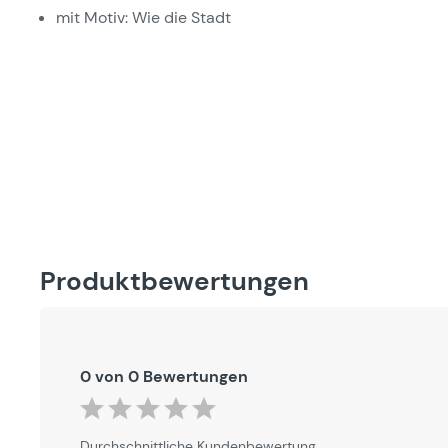
mit Motiv: Wie die Stadt
Produktbewertungen
0 von 0 Bewertungen
Durchschnittliche Bewertung von 0 von 5 Sternen
Durchschnittliche Kundenbewertung