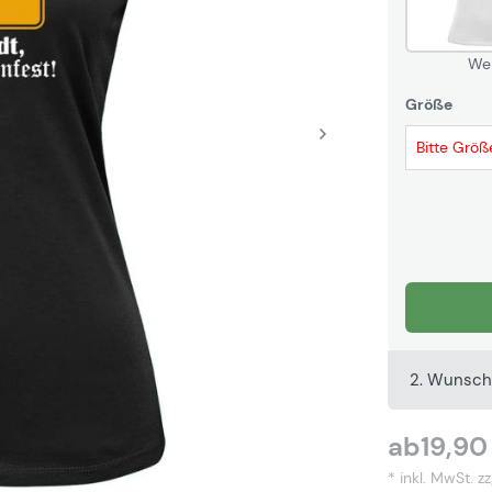
We
Größe
Bitte Größ
2. Wunsch
ab
19,90
* inkl. MwSt.
zz