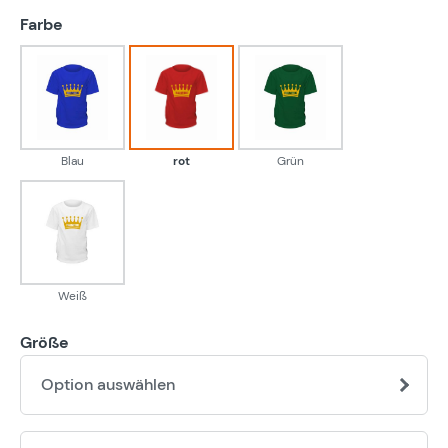
auswählen
Farbe
Blau
rot
Grün
Blau
rot
Grün
Weiß
Weiß
Größe
Option auswählen
Pr