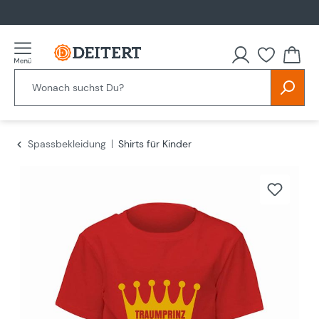
alt springen
Spassbekleidung
Shirts für Kinder
Bildergalerie überspringen