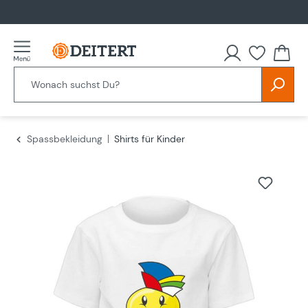
alt springen
Spassbekleidung
Shirts für Kinder
Bildergalerie überspringen