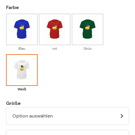
auswählen
Farbe
Blau
rot
Grün
Blau
rot
Grün
Weiß
Weiß
Größe
Option auswählen
Pr