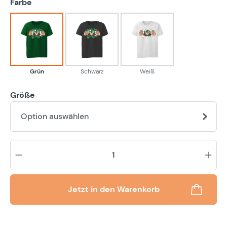
auswählen
Farbe
Grün
Schwarz
Weiß
Grün
Schwarz
Weiß
Größe
Option auswählen
Pr
Jetzt in den Warenkorb