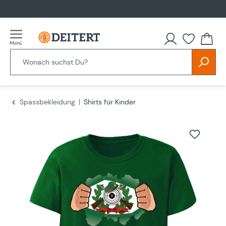
alt springen
Spassbekleidung
Shirts für Kinder
Bildergalerie überspringen