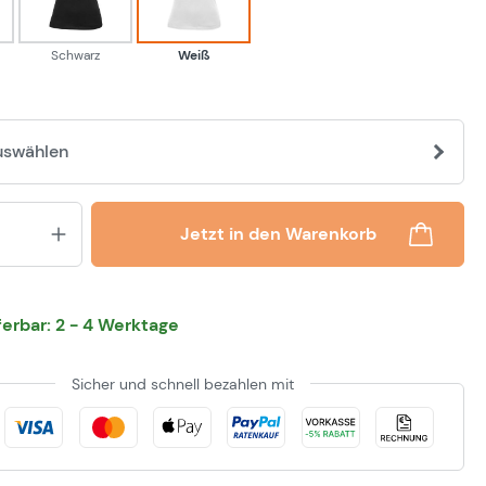
Schwarz
Weiß
uswählen
Produkt Anzahl: Gib den gewünsch
Jetzt in den Warenkorb
eferbar: 2 - 4 Werktage
Sicher und schnell bezahlen mit