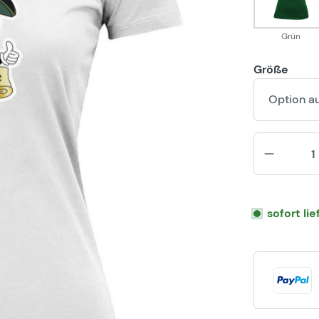
Grün
Größe
Option a
sofort li