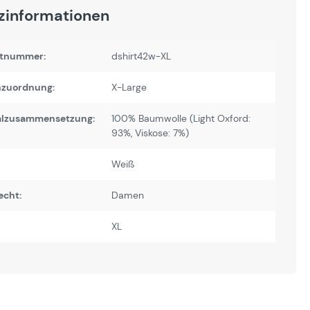
zinformationen
tnummer:
dshirt42w-XL
zuordnung:
X-Large
alzusammensetzung:
100% Baumwolle (Light Oxford:
93%, Viskose: 7%)
Weiß
echt:
Damen
XL