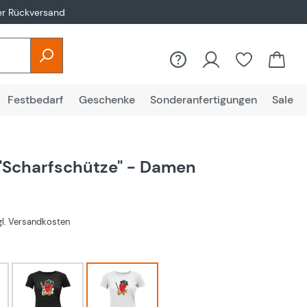
er Rückversand
Festbedarf
Geschenke
Sonderanfertigungen
Sale
 "Scharfschütze" - Damen
zgl. Versandkosten
hlen
Schwarz
Weiß