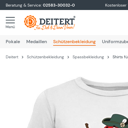
Beratung & Service:
02583-30032-0
Kostenloser
springen
Zur Hauptnavigation springen
Pokale
Medaillen
Schützenbekleidung
Uniformzub
Deitert
Schützenbekleidung
Spassbekleidung
Shirts 
Bildergalerie überspringen