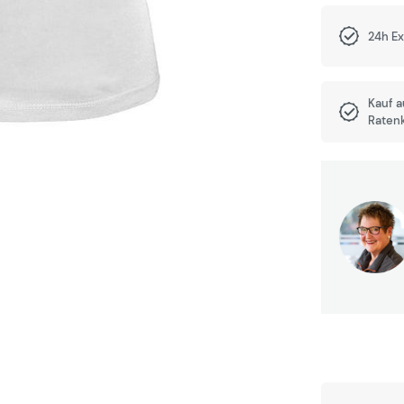
24h E
Kauf 
Raten