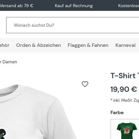
 Versand ab 79 €
Kauf auf Rechnung
Kostenlos
ehör
Orden & Abzeichen
Flaggen & Fahnen
Karneval
für Damen
T-Shirt
19,90 €
* inkl. MwSt. Z
auswä
Farbe
Grün