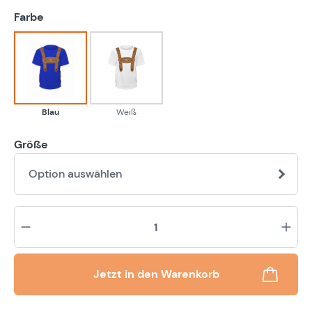
auswählen
Farbe
Blau
Weiß
Blau
Weiß
Größe
Option auswählen
Pr
Jetzt in den Warenkorb