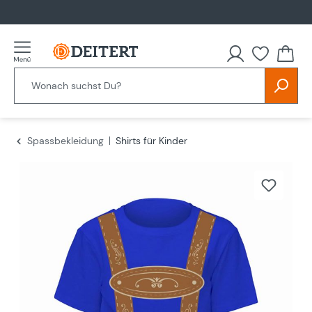
alt springen
Spassbekleidung
Shirts für Kinder
Bildergalerie überspringen