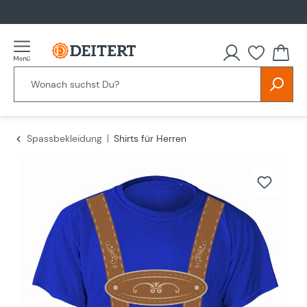
alt springen
Spassbekleidung
Shirts für Herren
Bildergalerie überspringen