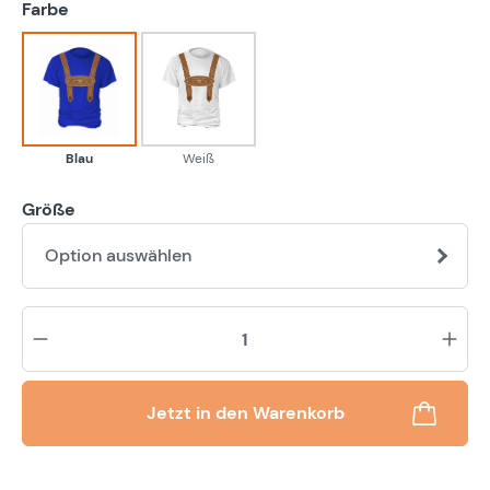
auswählen
Farbe
Blau
Weiß
Blau
Weiß
Größe
Option auswählen
Pr
Jetzt in den Warenkorb