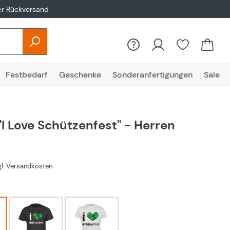
er Rückversand
Festbedarf
Geschenke
Sonderanfertigungen
Sale
"I Love Schützenfest" - Herren
zgl. Versandkosten
hlen
Schwarz
Weiß