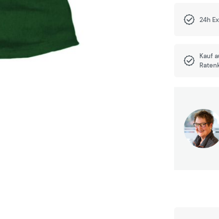
24h E
Kauf 
Raten