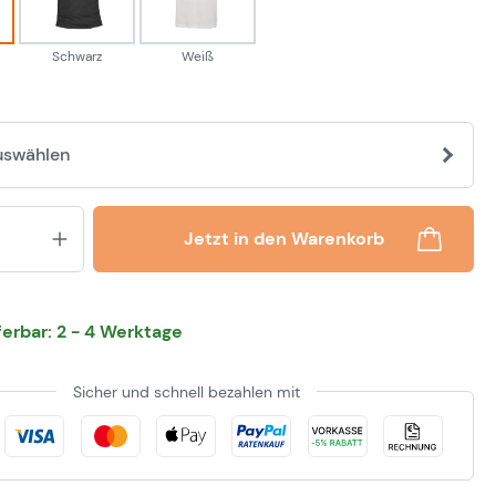
Schwarz
Weiß
uswählen
Produkt Anzahl: Gib den gewünsch
Jetzt in den Warenkorb
eferbar: 2 - 4 Werktage
Sicher und schnell bezahlen mit