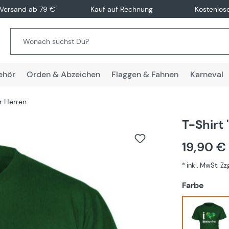
 Versand ab 79 €
Kauf auf Rechnung
Kostenlos
ehör
Orden & Abzeichen
Flaggen & Fahnen
Karneval
ür Herren
T-Shirt 
19,90 €
* inkl. MwSt. Z
auswä
Farbe
Grün