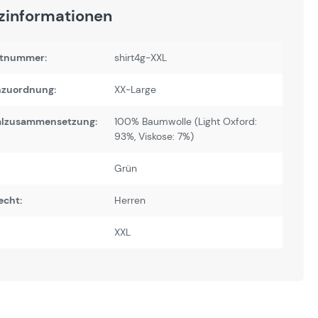
zinformationen
tnummer:
shirt4g-XXL
zuordnung:
XX-Large
alzusammensetzung:
100% Baumwolle (Light Oxford:
93%, Viskose: 7%)
Grün
echt:
Herren
XXL