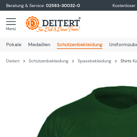
Beratung & Service:
02583-30032-0
Kostenloser
springen
Zur Hauptnavigation springen
Pokale
Medaillen
Schützenbekleidung
Uniformzub
Deitert
Schützenbekleidung
Spassbekleidung
Shirts f
Bildergalerie überspringen