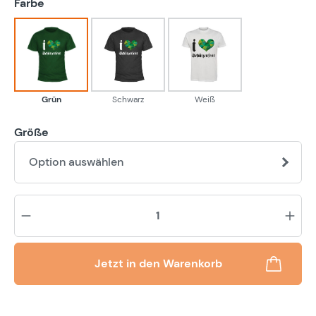
auswählen
Farbe
Grün
Schwarz
Weiß
Grün
Schwarz
Weiß
Größe
Option auswählen
Pr
Jetzt in den Warenkorb