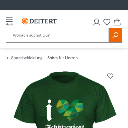
alt springen
Spassbekleidung
Shirts für Herren
Bildergalerie überspringen