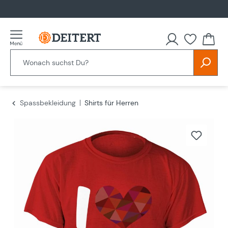
alt springen
Spassbekleidung
Shirts für Herren
Bildergalerie überspringen