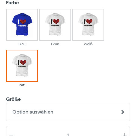
auswählen
Farbe
Blau
Grün
Weiß
Blau
Grün
Weiß
rot
rot
Größe
Option auswählen
Pr