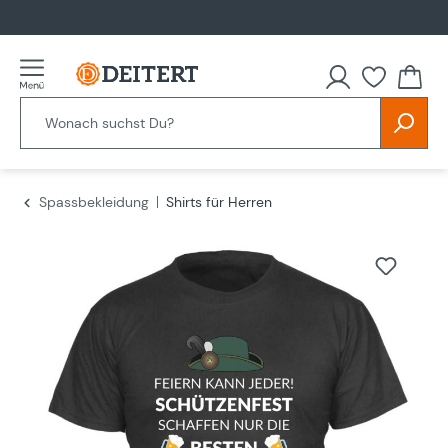
alt springen
Spassbekleidung
Shirts für Herren
Bildergalerie überspringen