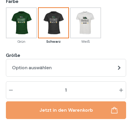
auswählen
Farbe
Grün
Schwarz
Weiß
Grün
Schwarz
Weiß
Größe
Option auswählen
Pr
Jetzt in den Warenkorb