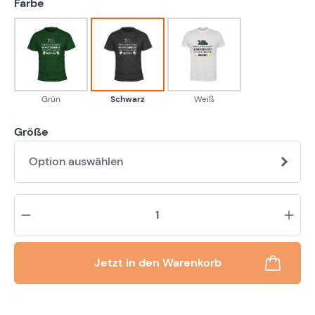
auswählen
Farbe
Grün
Schwarz
Weiß
Grün
Schwarz
Weiß
Größe
Option auswählen
Pr
Jetzt in den Warenkorb