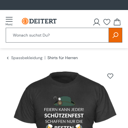
alt springen
Spassbekleidung
Shirts für Herren
Bildergalerie überspringen