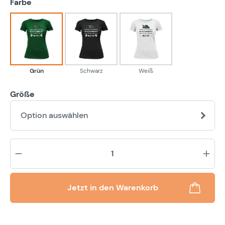
auswählen
Farbe
Grün
Schwarz
Weiß
Grün
Schwarz
Weiß
Größe
Option auswählen
Pr
Jetzt in den Warenkorb