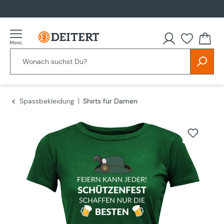
alt springen
Spassbekleidung
Shirts für Damen
Bildergalerie überspringen