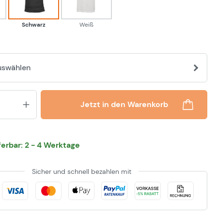
Schwarz
Weiß
uswählen
Produkt Anzahl: Gib den gewünsch
Jetzt in den Warenkorb
eferbar: 2 - 4 Werktage
Sicher und schnell bezahlen mit