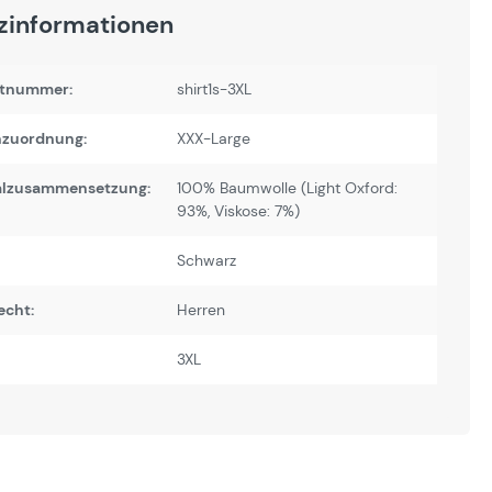
zinformationen
tnummer:
shirt1s-3XL
zuordnung:
XXX-Large
alzusammensetzung:
100% Baumwolle (Light Oxford:
93%, Viskose: 7%)
Schwarz
echt:
Herren
3XL