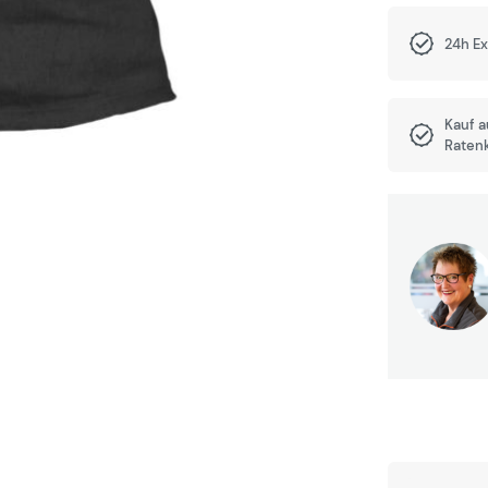
24h E
Kauf 
Raten