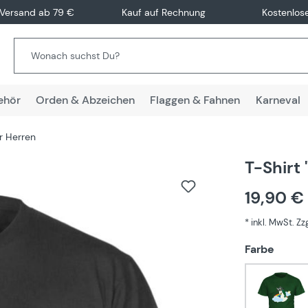
 Versand ab 79 €
Kauf auf Rechnung
Kostenlos
ehör
Orden & Abzeichen
Flaggen & Fahnen
Karneval
ür Herren
T-Shirt 
19,90 €
* inkl. MwSt. Z
auswä
Farbe
Grün