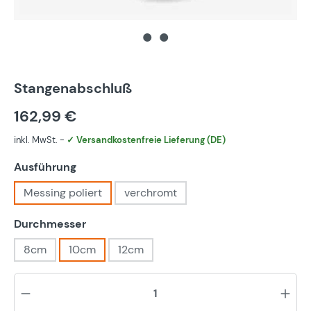
Stangenabschluß
162,99 €
inkl. MwSt. -
✓ Versandkostenfreie Lieferung (DE)
auswählen
Ausführung
Messing poliert
verchromt
auswählen
Durchmesser
8cm
10cm
12cm
Pr