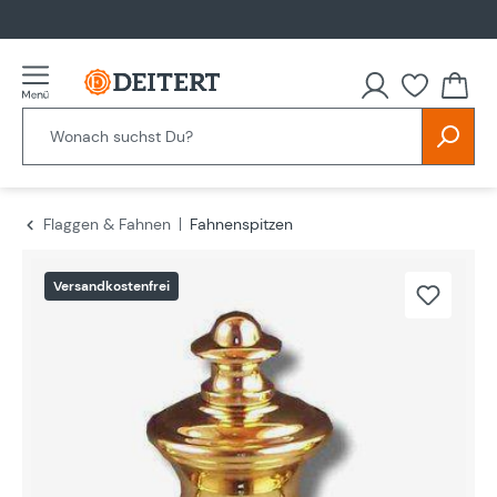
alt springen
Flaggen & Fahnen
Fahnenspitzen
Bildergalerie überspringen
Versandkostenfrei