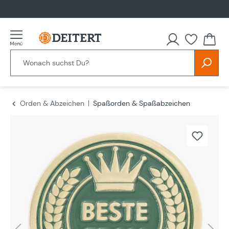
alt springen
Orden & Abzeichen
Spaßorden & Spaßabzeichen
Bildergalerie überspringen