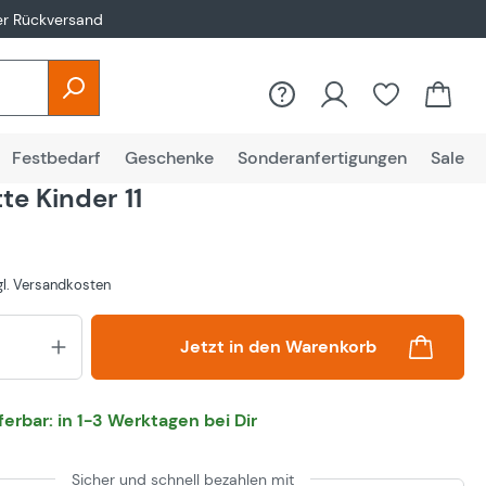
er Rückversand
Festbedarf
Geschenke
Sonderanfertigungen
Sale
te Kinder 11
zgl. Versandkosten
Produkt Anzahl: Gib den gewünsch
Jetzt in den Warenkorb
eferbar: in 1-3 Werktagen bei Dir
Sicher und schnell bezahlen mit