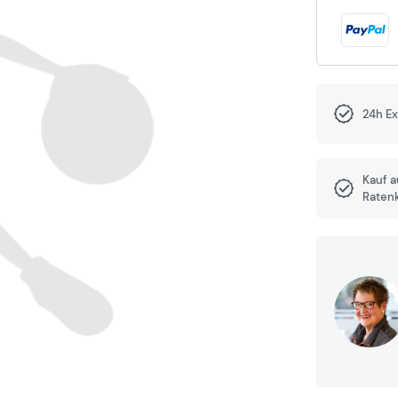
24h E
Kauf 
Raten