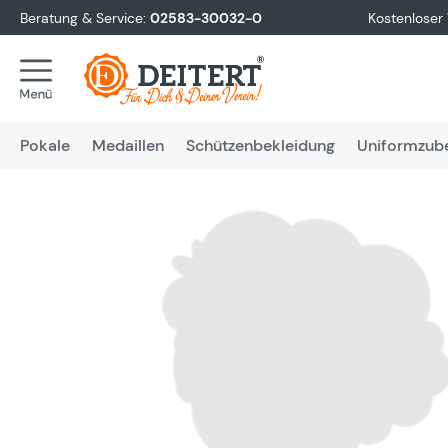
Beratung & Service:
02583-30032-0
Kostenloser
springen
Zur Hauptnavigation springen
Pokale
Medaillen
Schützenbekleidung
Uniformzub
Bildergalerie überspringen