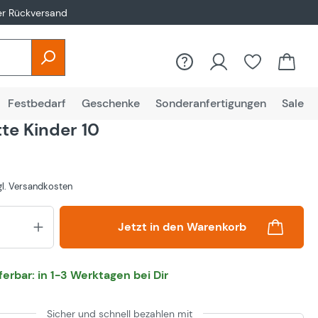
er Rückversand
Festbedarf
Geschenke
Sonderanfertigungen
Sale
tte Kinder 10
zgl. Versandkosten
Produkt Anzahl: Gib den gewünsch
Jetzt in den Warenkorb
eferbar: in 1-3 Werktagen bei Dir
Sicher und schnell bezahlen mit