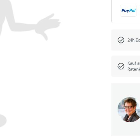
24h E
Kauf 
Raten