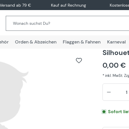
 Versand ab 79 €
Kauf auf Rechnung
Kostenlos
ehör
Orden & Abzeichen
Flaggen & Fahnen
Karneval
Silhoue
0,00 €
* inkl. MwSt. Z
Sofort li