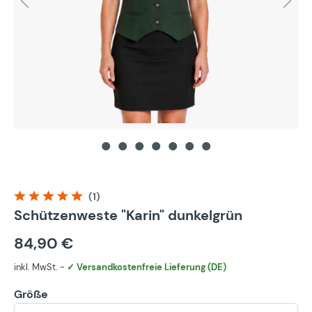
(1)
Durchschnittliche Bewertung von 5 von 5 Sternen
Schützenweste "Karin" dunkelgrün
84,90 €
inkl. MwSt. -
✓ Versandkostenfreie Lieferung (DE)
Größe