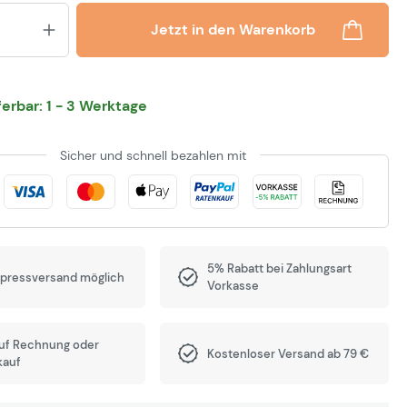
Produkt Anzahl: Gib den gewünsch
Jetzt in den Warenkorb
eferbar: 1 - 3 Werktage
Sicher und schnell bezahlen mit
5% Rabatt bei Zahlungsart
xpressversand möglich
Vorkasse
auf Rechnung oder
Kostenloser Versand ab 79 €
kauf