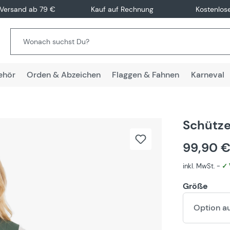
 Versand ab 79 €
Kauf auf Rechnung
Kostenlos
ehör
Orden & Abzeichen
Flaggen & Fahnen
Karneval
Schütze
99,90 
inkl. MwSt. -
✓ 
Größe
Option a