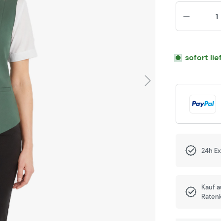
sofort li
24h E
Kauf 
Raten