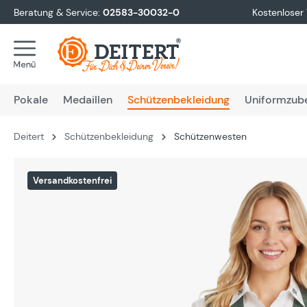
Beratung & Service:
02583-30032-0
Kostenloser
springen
Zur Hauptnavigation springen
Pokale
Medaillen
Schützenbekleidung
Uniformzub
Deitert
Schützenbekleidung
Schützenwesten
Bildergalerie überspringen
Versandkostenfrei