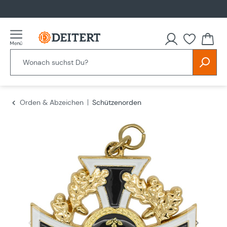
alt springen
Du hast
Orden & Abzeichen
Schützenorden