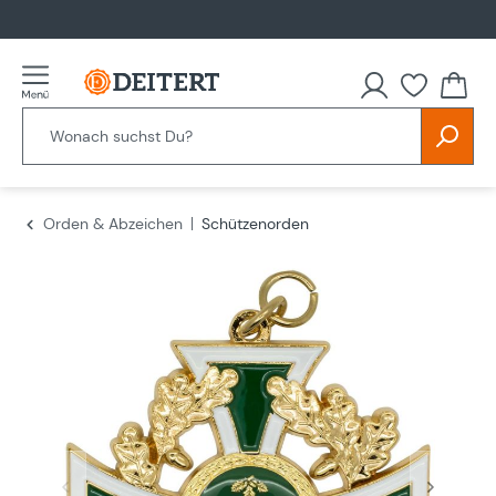
alt springen
Du hast
Orden & Abzeichen
Schützenorden