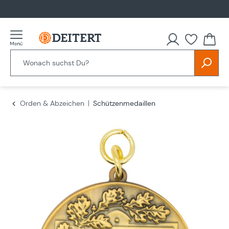
alt springen
Du hast
Orden & Abzeichen
Schützenmedaillen