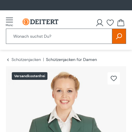
alt springen
Schützenjacken
Schützenjacken für Damen
Bildergalerie überspringen
Versandkostenfrei