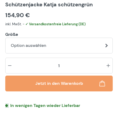
Durchschnittliche Bewertung von 5 von 5 Sternen
Schützenjacke Katja schützengrün
154,90 €
inkl. MwSt. -
✓ Versandkostenfreie Lieferung (DE)
Größe
Option auswählen
Pr
Jetzt in den Warenkorb
In wenigen Tagen wieder Lieferbar