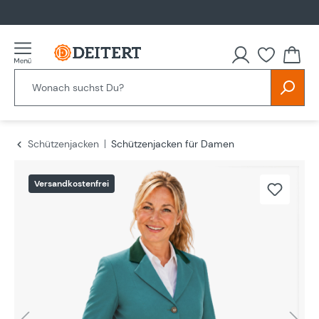
alt springen
Schützenjacken
Schützenjacken für Damen
Bildergalerie überspringen
Versandkostenfrei