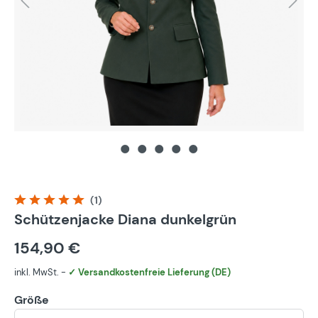
(1)
Durchschnittliche Bewertung von 5 von 5 Sternen
Schützenjacke Diana dunkelgrün
154,90 €
inkl. MwSt. -
✓ Versandkostenfreie Lieferung (DE)
Größe