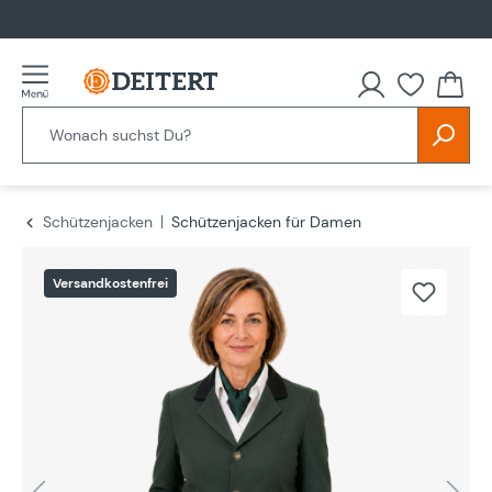
alt springen
Schützenjacken
Schützenjacken für Damen
Bildergalerie überspringen
Versandkostenfrei